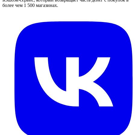
более чем 1 500 магазинах.