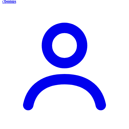
c
bonus