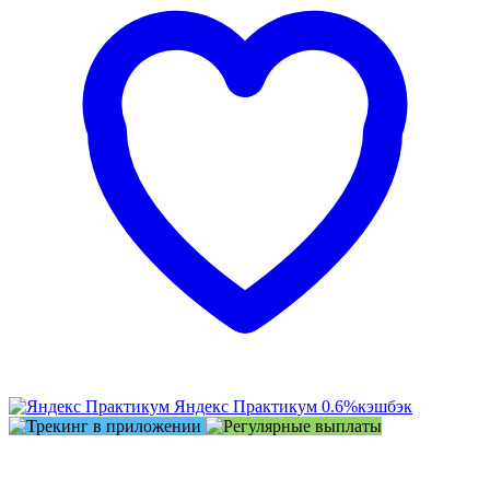
Яндекс Практикум
0.6%
кэшбэк