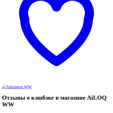
Отзывы о кэшбэке в магазине AiLOQ
WW