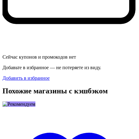
Сейчас купонов и промокодов нет
Добавьте в избранное — не потеряете из виду.
Добавить в избранное
Похожие магазины с кэшбэком