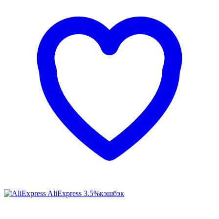
AliExpress
3.5%
кэшбэк