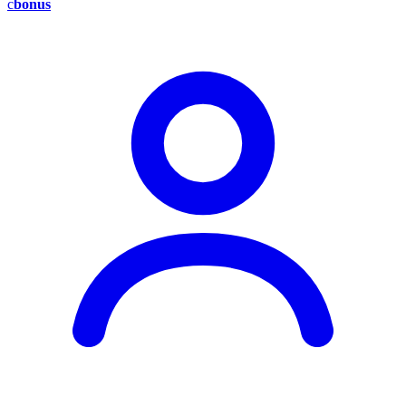
c
bonus