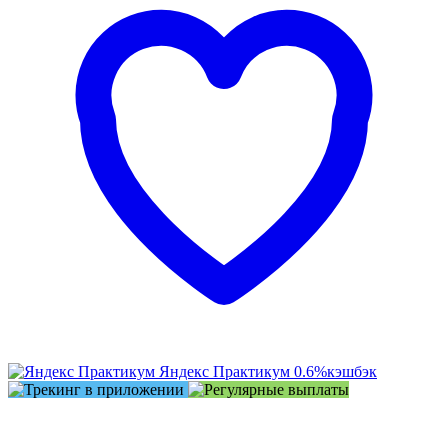
Яндекс Практикум
0.6%
кэшбэк