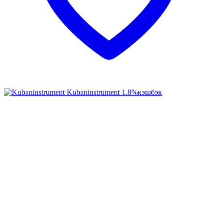
Kubaninstrument
1.8%
кэшбэк