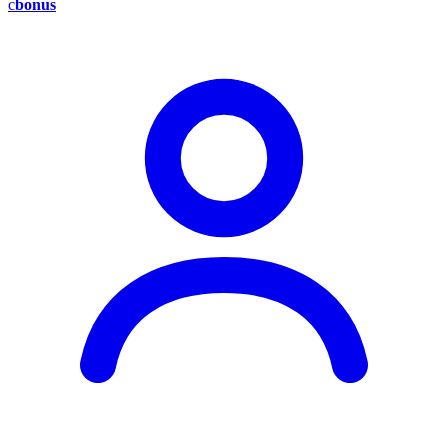
c
bonus