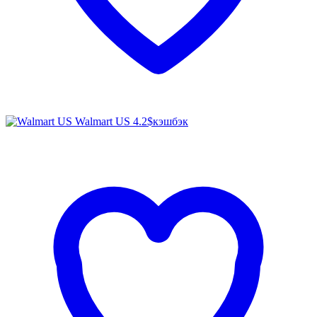
Walmart US
4.2$
кэшбэк