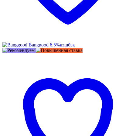
Banggood
6.5%
кэшбэк