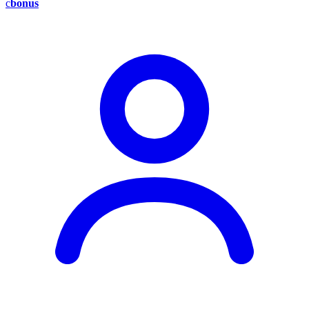
c
bonus