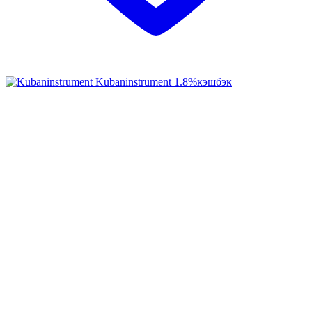
Kubaninstrument
1.8%
кэшбэк