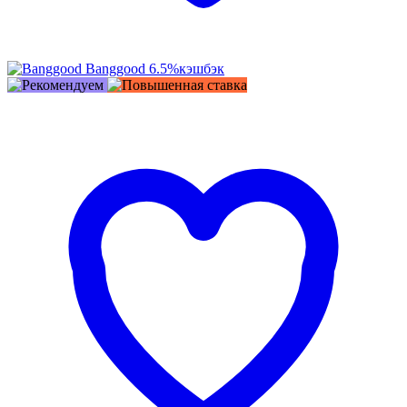
Banggood
6.5%
кэшбэк