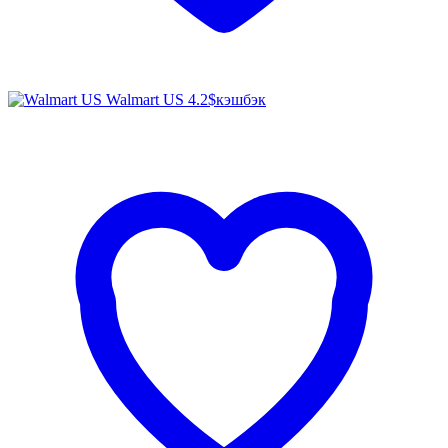
Walmart US
4.2$
кэшбэк