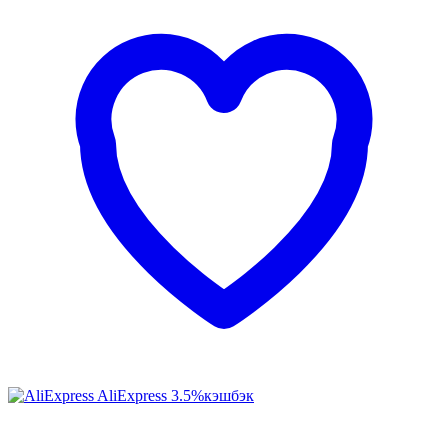
AliExpress
3.5%
кэшбэк