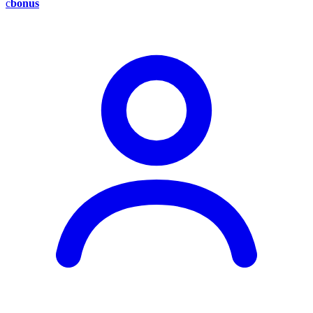
c
bonus