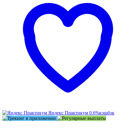
Яндекс Практикум
0.6%
кэшбэк