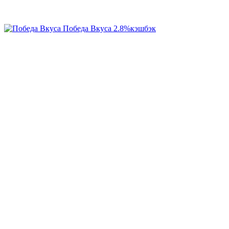
Победа Вкуса
2.8%
кэшбэк