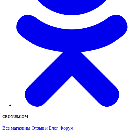
CBONUS.COM
Все магазины
Отзывы
Блог
Форум