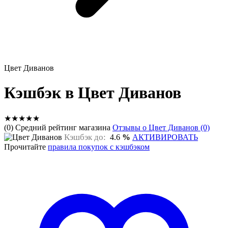
Цвет Диванов
Кэшбэк в Цвет Диванов
★
★
★
★
★
(0) Средний рейтинг магазина
Отзывы о Цвет Диванов (0)
Кэшбэк до:
4.6
%
АКТИВИРОВАТЬ
Прочитайте
правила покупок с кэшбэком