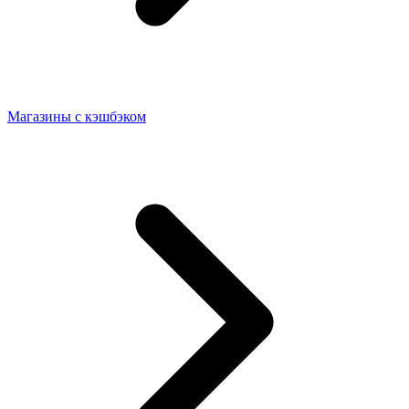
Магазины с кэшбэком