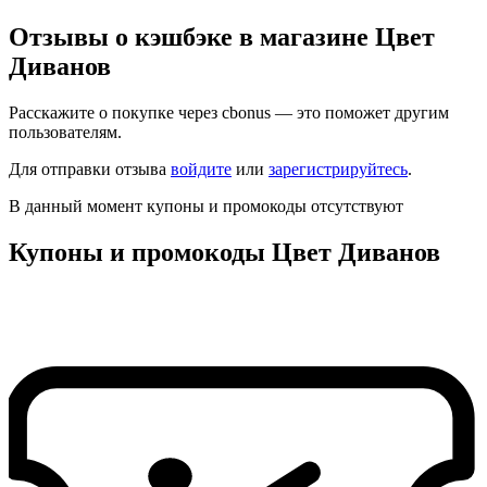
Отзывы о кэшбэке в магазине Цвет
Диванов
Расскажите о покупке через cbonus — это поможет другим
пользователям.
Для отправки отзыва
войдите
или
зарегистрируйтесь
.
В данный момент купоны и промокоды отсутствуют
Купоны и промокоды Цвет Диванов