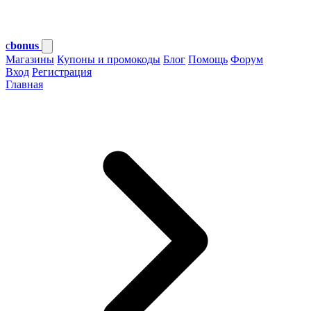
c
bonus
Магазины
Купоны и промокоды
Блог
Помощь
Форум
Вход
Регистрация
Главная