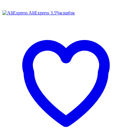
AliExpress
3.5%
кэшбэк