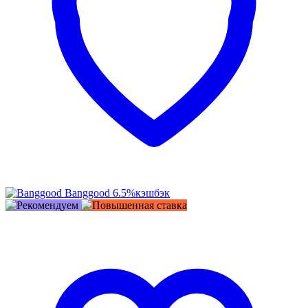
Banggood
6.5%
кэшбэк