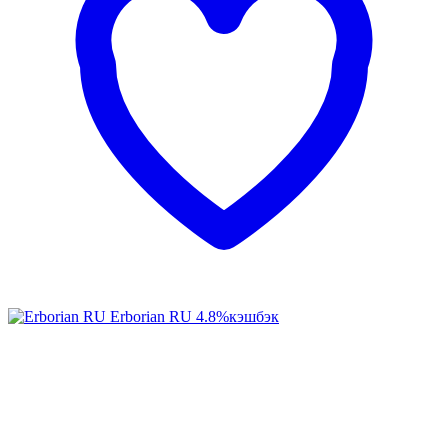
Erborian RU
4.8%
кэшбэк