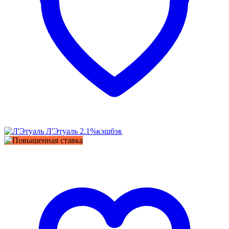
Л'Этуаль
2.1%
кэшбэк