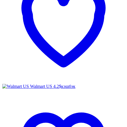
Walmart US
4.2$
кэшбэк