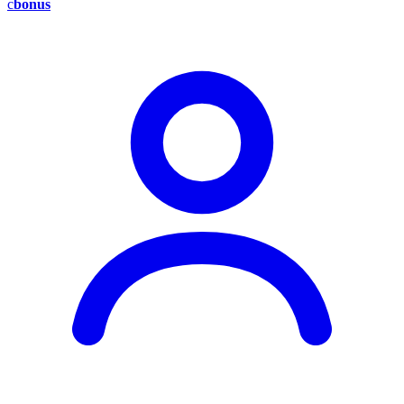
c
bonus