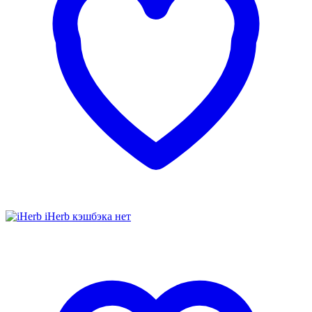
iHerb
кэшбэка нет