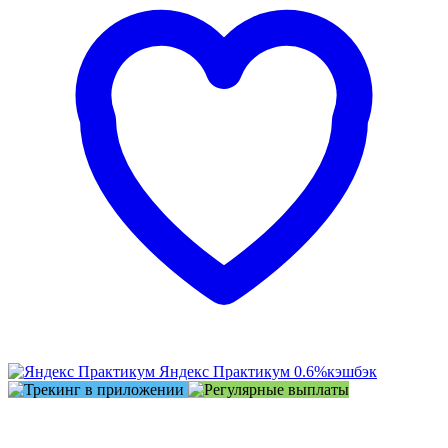
Яндекс Практикум
0.6%
кэшбэк