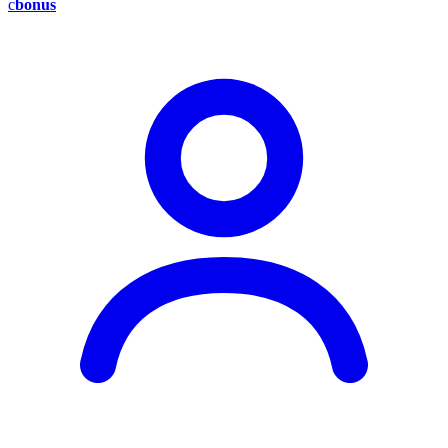
c
bonus