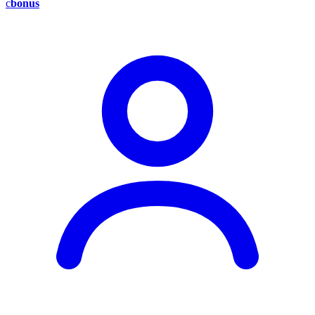
c
bonus