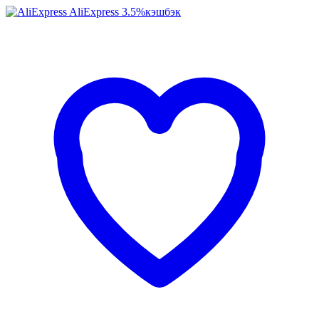
AliExpress
3.5%
кэшбэк