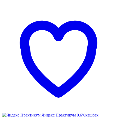
Яндекс Практикум
0.6%
кэшбэк