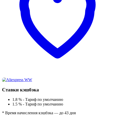
Ставки кэшбэка
1.8 %
-
Тариф по умолчанию
1.5 %
-
Тариф по умолчанию
* Время начисления кэшбэка — до 43 дня