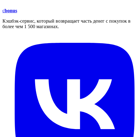
c
bonus
Кэшбэк-сервис, который возвращает часть денег с покупок в
более чем 1 500 магазинах.