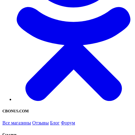
CBONUS.COM
Все магазины
Отзывы
Блог
Форум
Ссылки