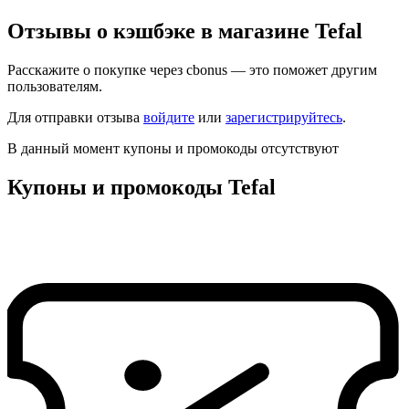
Отзывы о кэшбэке в магазине Tefal
Расскажите о покупке через cbonus — это поможет другим
пользователям.
Для отправки отзыва
войдите
или
зарегистрируйтесь
.
В данный момент купоны и промокоды отсутствуют
Купоны и промокоды Tefal