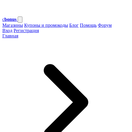
c
bonus
Магазины
Купоны и промокоды
Блог
Помощь
Форум
Вход
Регистрация
Главная