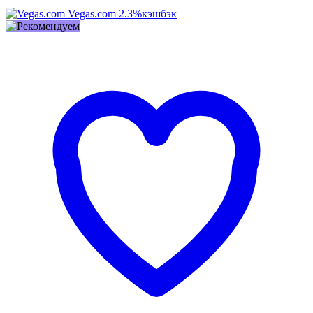
Vegas.com
2.3%
кэшбэк