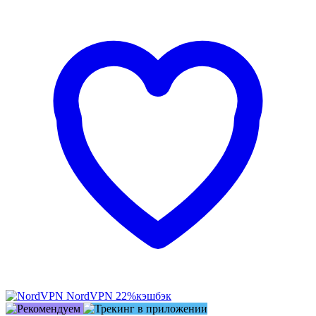
NordVPN
22%
кэшбэк