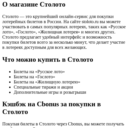
О магазине Столото
Столото — это крупнейший онлайн-сервис для покупки
лотерейных билетов в России. На сайте stoloto.ru вы можете
участвовать в самых популярных лотереях, таких как «Русское
лото», «Гослото», «Жилищная лотерея» и многих других.
Столото предлагает удобный интерфейс и возможность
покупки билетов всего за несколько минут, что делает участие
в лотереях доступным для всех желающих.
Что можно купить в Столото
Билеты на «Русское лото»
Билеты на «Гослото»
Билеты на «Жилищную лотерею»
Специальные тиражи и акции
Дополнительные игры и розыгрыши
Кэшбэк на Cbonus за покупки в
Столото
Покупая билеты в Столото через Cbonus, вы можете получать