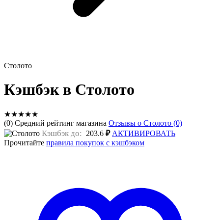
Столото
Кэшбэк в Столото
★
★
★
★
★
(0) Средний рейтинг магазина
Отзывы о Столото (0)
Кэшбэк до:
203.6
₽
АКТИВИРОВАТЬ
Прочитайте
правила покупок с кэшбэком