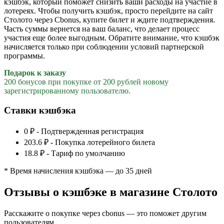
кэшбэк, который поможет снизить ваши расходы на участие в
лотереях. Чтобы получить кэшбэк, просто перейдите на сайт
Столото через Cbonus, купите билет и ждите подтверждения.
Часть суммы вернется на ваш баланс, что делает процесс
участия еще более выгодным. Обратите внимание, что кэшбэк
начисляется только при соблюдении условий партнерской
программы.
Подарок к заказу
200 бонусов при покупке от 200 рублей новому
зарегистрированному пользователю.
Ставки кэшбэка
0 ₽
-
Подтвержденная регистрация
203.6 ₽
-
Покупка лотерейного билета
18.8 ₽
-
Тариф по умолчанию
* Время начисления кэшбэка — до 35 дней
Отзывы о кэшбэке в магазине Столото
Расскажите о покупке через cbonus — это поможет другим
пользователям.