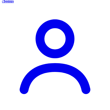
c
bonus