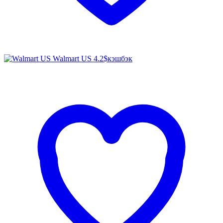
Walmart US
4.2$
кэшбэк