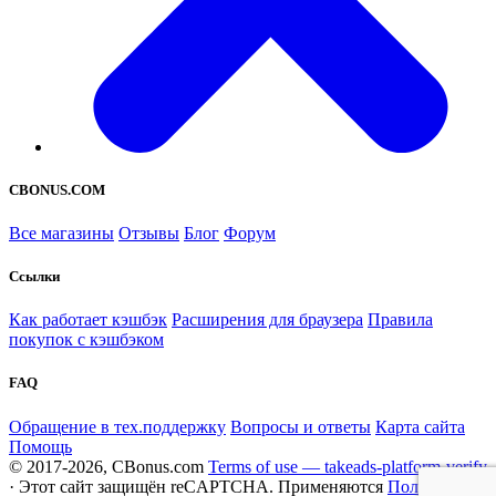
CBONUS.COM
Все магазины
Отзывы
Блог
Форум
Ссылки
Как работает кэшбэк
Расширения для браузера
Правила
покупок с кэшбэком
FAQ
Обращение в тех.поддержку
Вопросы и ответы
Карта сайта
Помощь
© 2017-2026, CBonus.com
Terms of use — takeads-platform-verify
· Этот сайт защищён reCAPTCHA. Применяются
Политика