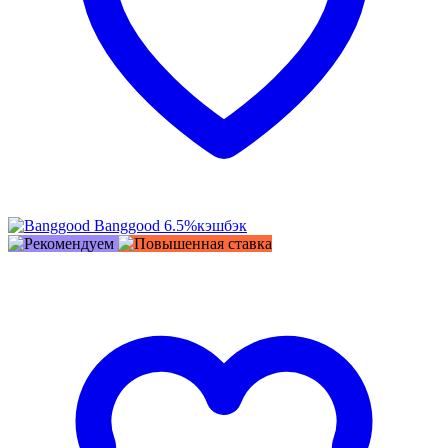
Banggood
6.5%
кэшбэк