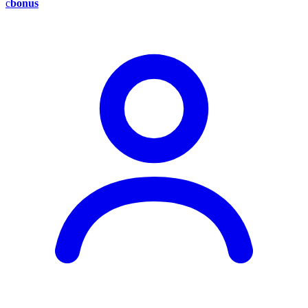
c
bonus