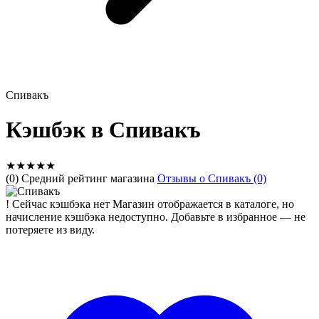
Спивакъ
Кэшбэк в Спивакъ
★
★
★
★
★
(0) Средний рейтинг магазина
Отзывы о Спивакъ (0)
!
Сейчас кэшбэка нет
Магазин отображается в каталоге, но
начисление кэшбэка недоступно. Добавьте в избранное — не
потеряете из виду.