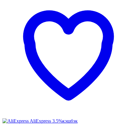
AliExpress
3.5%
кэшбэк