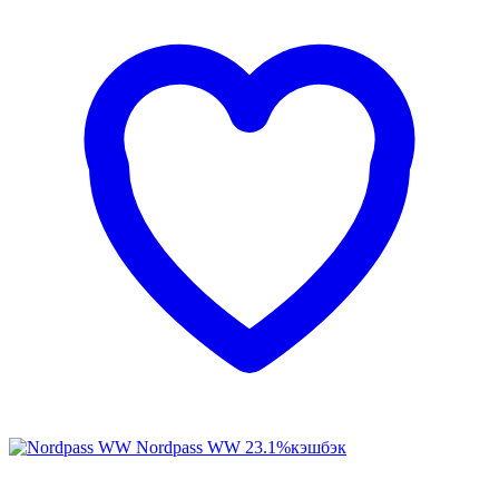
Nordpass WW
23.1%
кэшбэк