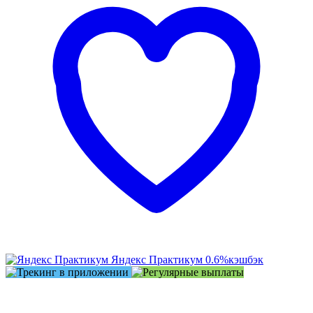
Яндекс Практикум
0.6%
кэшбэк