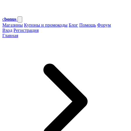
c
bonus
Магазины
Купоны и промокоды
Блог
Помощь
Форум
Вход
Регистрация
Главная