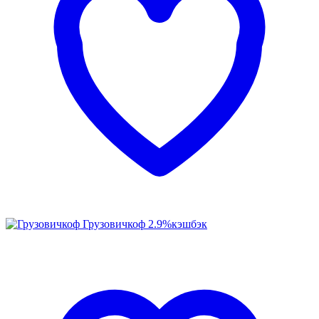
Грузовичкоф
2.9%
кэшбэк