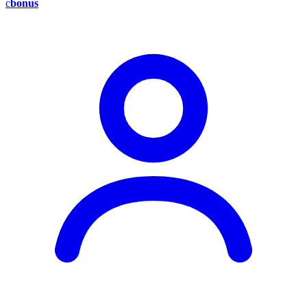
c
bonus