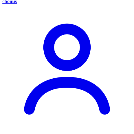
c
bonus