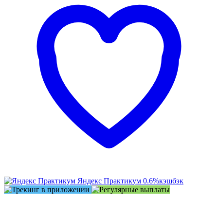
Яндекс Практикум
0.6%
кэшбэк