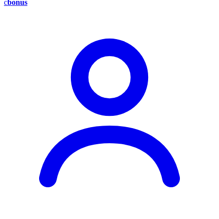
c
bonus