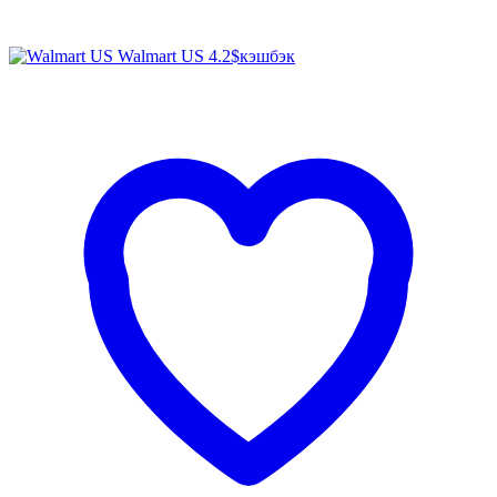
Walmart US
4.2$
кэшбэк