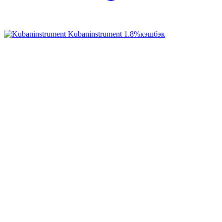
Kubaninstrument
1.8%
кэшбэк