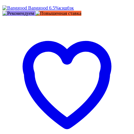
Banggood
6.5%
кэшбэк