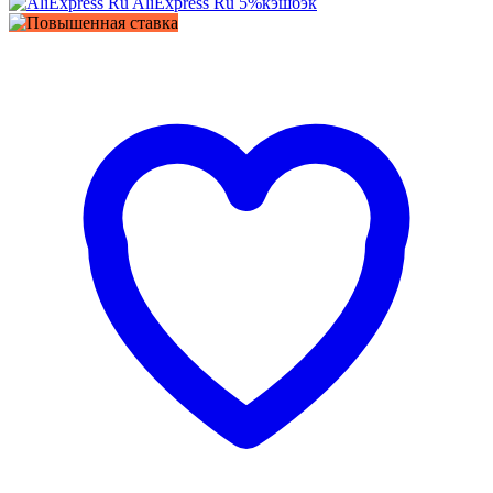
AliExpress Ru
5%
кэшбэк