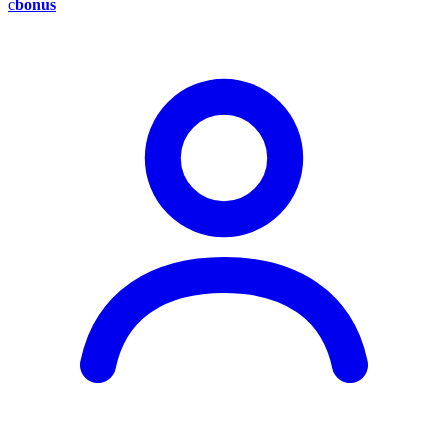
c
bonus