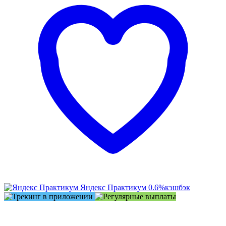
Яндекс Практикум
0.6%
кэшбэк