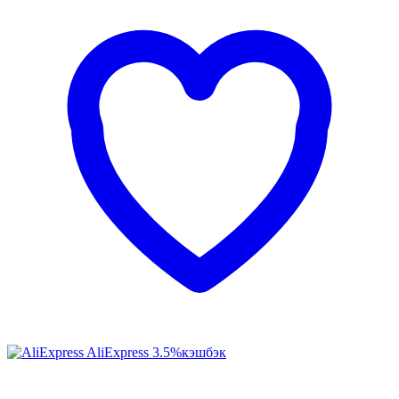
AliExpress
3.5%
кэшбэк