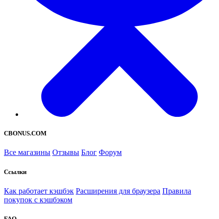
CBONUS.COM
Все магазины
Отзывы
Блог
Форум
Ссылки
Как работает кэшбэк
Расширения для браузера
Правила
покупок с кэшбэком
FAQ