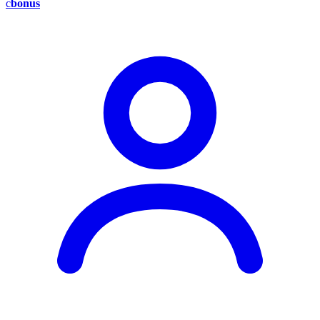
c
bonus