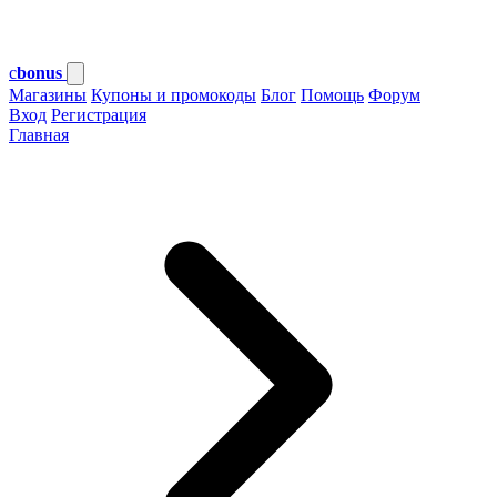
c
bonus
Магазины
Купоны и промокоды
Блог
Помощь
Форум
Вход
Регистрация
Главная