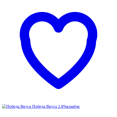
Победа Вкуса
2.8%
кэшбэк