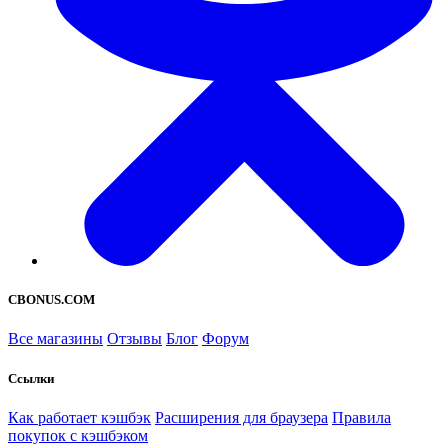
CBONUS.COM
Все магазины
Отзывы
Блог
Форум
Ссылки
Как работает кэшбэк
Расширения для браузера
Правила
покупок с кэшбэком