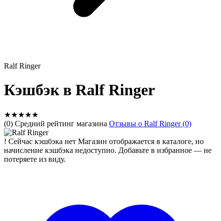
Ralf Ringer
Кэшбэк в Ralf Ringer
★
★
★
★
★
(0) Средний рейтинг магазина
Отзывы о Ralf Ringer (0)
!
Сейчас кэшбэка нет
Магазин отображается в каталоге, но
начисление кэшбэка недоступно. Добавьте в избранное — не
потеряете из виду.