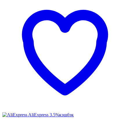
AliExpress
3.5%
кэшбэк