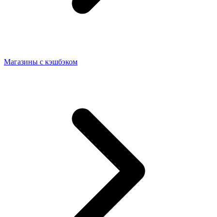
Магазины с кэшбэком