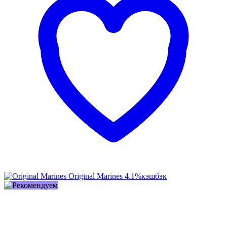
Original Marines
4.1%
кэшбэк