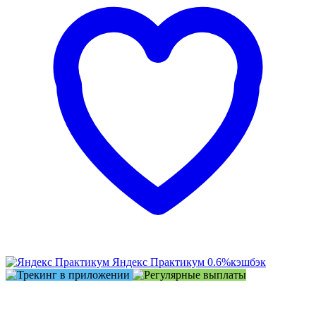
Яндекс Практикум
0.6%
кэшбэк