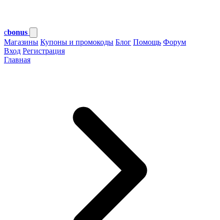
c
bonus
Магазины
Купоны и промокоды
Блог
Помощь
Форум
Вход
Регистрация
Главная