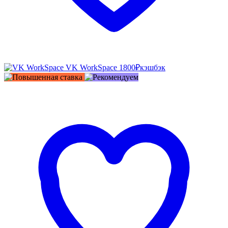
VK WorkSpace
1800₽
кэшбэк