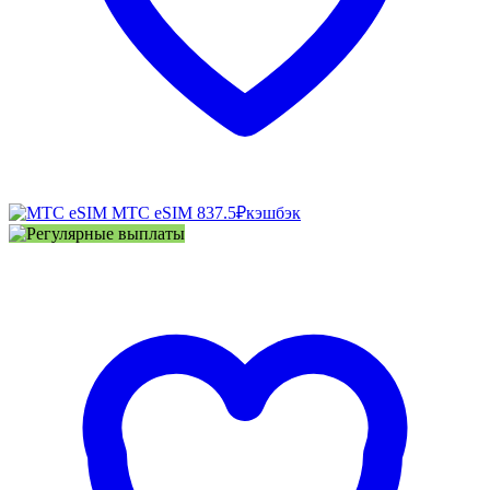
МТС eSIM
837.5₽
кэшбэк