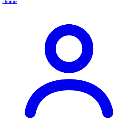
c
bonus