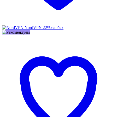
NordVPN
22%
кэшбэк