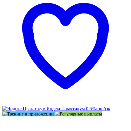
Яндекс Практикум
0.6%
кэшбэк