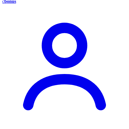
c
bonus