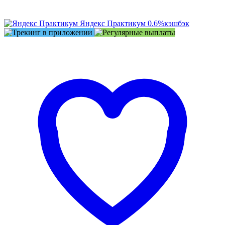
Яндекс Практикум
0.6%
кэшбэк