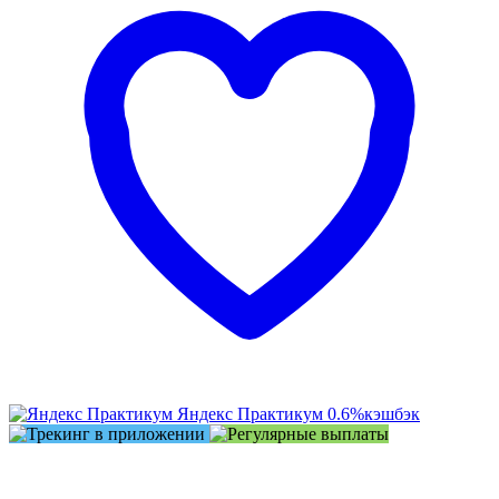
Яндекс Практикум
0.6%
кэшбэк