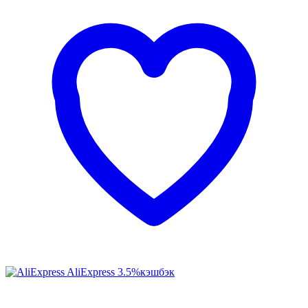
AliExpress
3.5%
кэшбэк