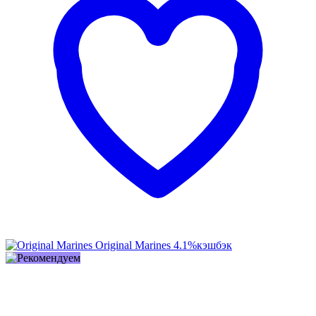
Original Marines
4.1%
кэшбэк