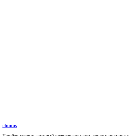
c
bonus
Кэшбэк-сервис, который возвращает часть денег с покупок в