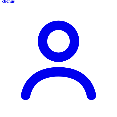
c
bonus