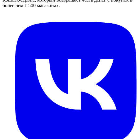
более чем 1 500 магазинах.