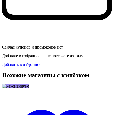
Сейчас купонов и промокодов нет
Добавьте в избранное — не потеряете из виду.
Добавить в избранное
Похожие магазины с кэшбэком