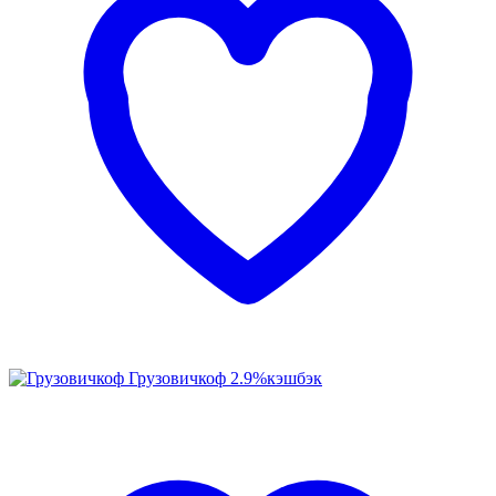
Грузовичкоф
2.9%
кэшбэк