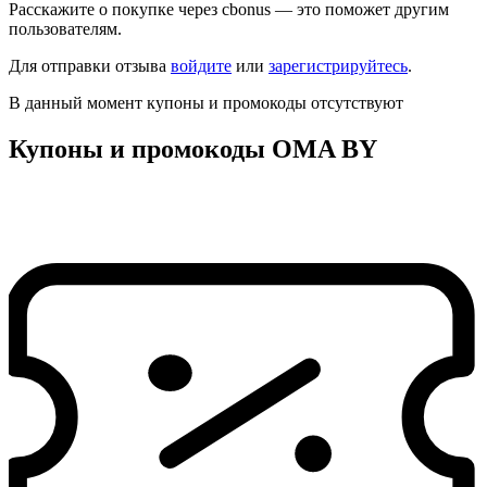
Расскажите о покупке через cbonus — это поможет другим
пользователям.
Для отправки отзыва
войдите
или
зарегистрируйтесь
.
В данный момент купоны и промокоды отсутствуют
Купоны и промокоды OMA BY