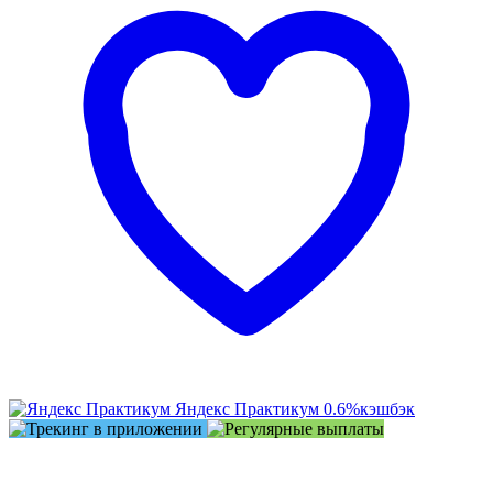
Яндекс Практикум
0.6%
кэшбэк