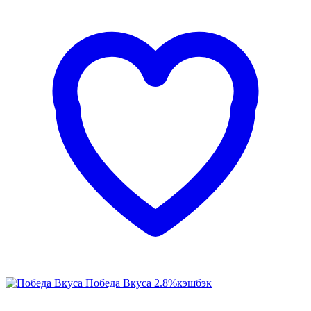
Победа Вкуса
2.8%
кэшбэк