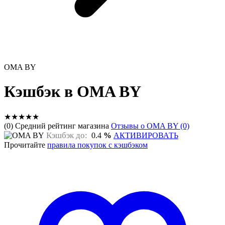
OMA BY
Кэшбэк в OMA BY
★
★
★
★
★
(0) Средний рейтинг магазина
Отзывы о OMA BY (0)
Кэшбэк до:
0.4
%
АКТИВИРОВАТЬ
Прочитайте
правила покупок с кэшбэком