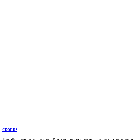
c
bonus
Кэшбэк-сервис, который возвращает часть денег с покупок в