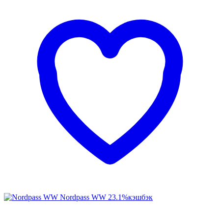
Nordpass WW
23.1%
кэшбэк