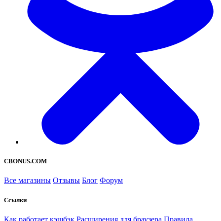
CBONUS.COM
Все магазины
Отзывы
Блог
Форум
Ссылки
Как работает кэшбэк
Расширения для браузера
Правила