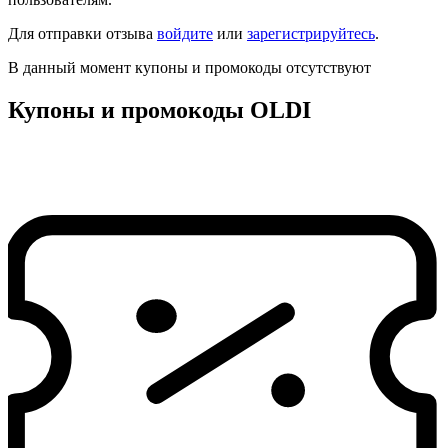
Для отправки отзыва
войдите
или
зарегистрируйтесь
.
В данный момент купоны и промокоды отсутствуют
Купоны и промокоды OLDI