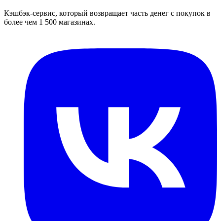
Кэшбэк-сервис, который возвращает часть денег с покупок в
более чем 1 500 магазинах.