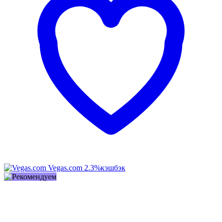
Vegas.com
2.3%
кэшбэк