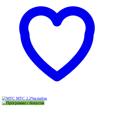
МТС
2.2%
кэшбэк