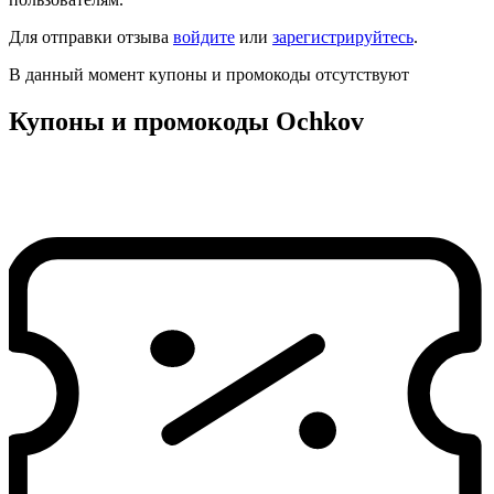
Для отправки отзыва
войдите
или
зарегистрируйтесь
.
В данный момент купоны и промокоды отсутствуют
Купоны и промокоды Ochkov