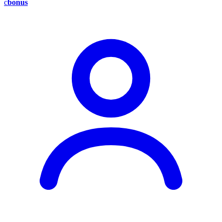
c
bonus