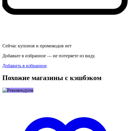
Сейчас купонов и промокодов нет
Добавьте в избранное — не потеряете из виду.
Добавить в избранное
Похожие магазины с кэшбэком