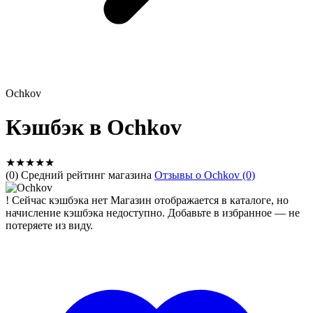
Ochkov
Кэшбэк в Ochkov
★
★
★
★
★
(0) Средний рейтинг магазина
Отзывы о Ochkov (0)
!
Сейчас кэшбэка нет
Магазин отображается в каталоге, но
начисление кэшбэка недоступно. Добавьте в избранное — не
потеряете из виду.