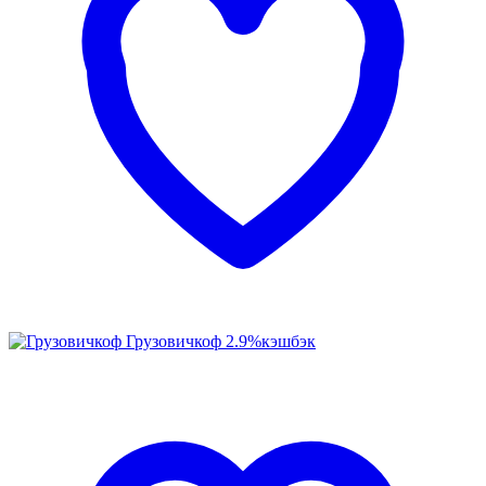
Грузовичкоф
2.9%
кэшбэк