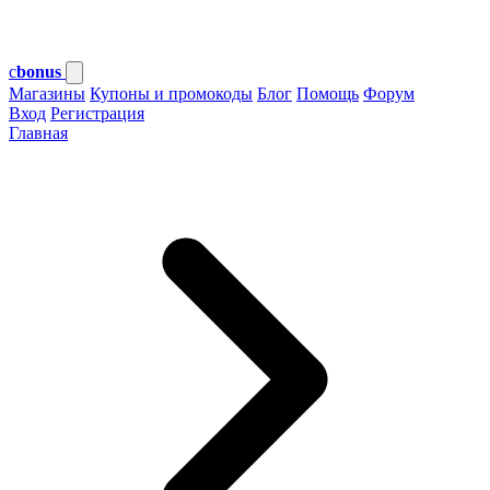
c
bonus
Магазины
Купоны и промокоды
Блог
Помощь
Форум
Вход
Регистрация
Главная