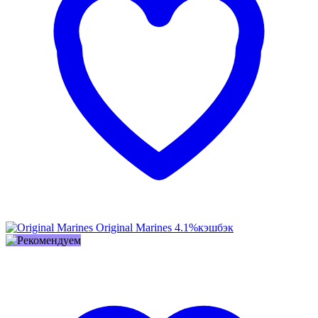
Original Marines
4.1%
кэшбэк