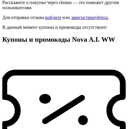
Расскажите о покупке через cbonus — это поможет другим
пользователям.
Для отправки отзыва
войдите
или
зарегистрируйтесь
.
В данный момент купоны и промокоды отсутствуют
Купоны и промокоды Nova A.I. WW