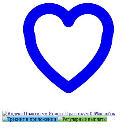
Яндекс Практикум
0.6%
кэшбэк