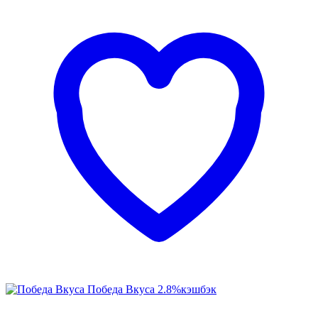
Победа Вкуса
2.8%
кэшбэк