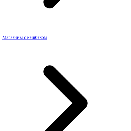
Магазины с кэшбэком