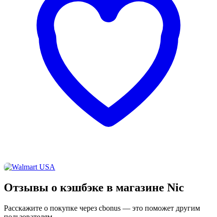
Отзывы о кэшбэке в магазине Nic
Расскажите о покупке через cbonus — это поможет другим
пользователям.