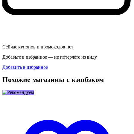
Сейчас купонов и промокодов нет
Добавьте в избранное — не потеряете из виду.
Добавить в избранное
Похожие магазины с кэшбэком