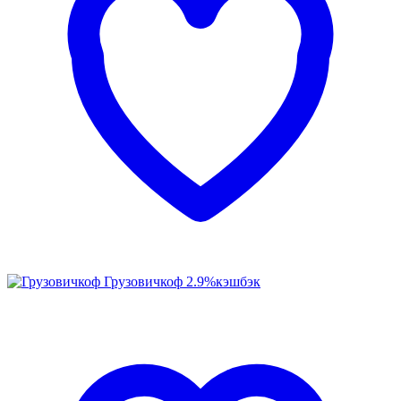
Грузовичкоф
2.9%
кэшбэк