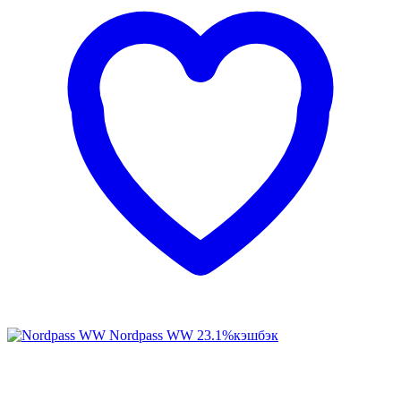
Nordpass WW
23.1%
кэшбэк