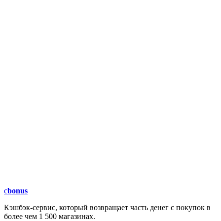
c
bonus
Кэшбэк-сервис, который возвращает часть денег с покупок в
более чем 1 500 магазинах.