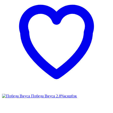
Победа Вкуса
2.8%
кэшбэк