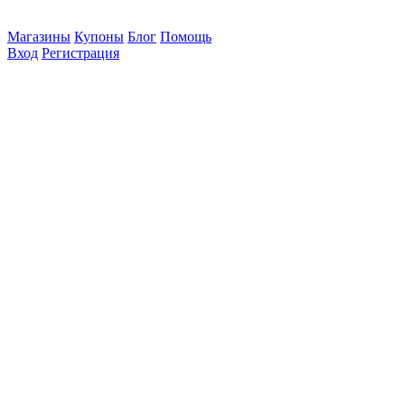
Магазины
Купоны
Блог
Помощь
Вход
Регистрация