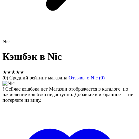
Nic
Кэшбэк в Nic
★
★
★
★
★
(0) Средний рейтинг магазина
Отзывы о Nic (0)
!
Сейчас кэшбэка нет
Магазин отображается в каталоге, но
начисление кэшбэка недоступно. Добавьте в избранное — не
потеряете из виду.