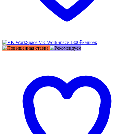
VK WorkSpace
1800₽
кэшбэк