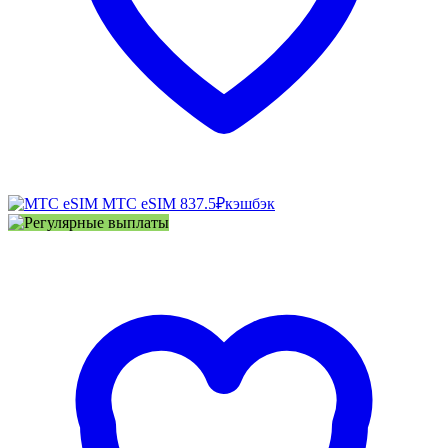
МТС eSIM
837.5₽
кэшбэк