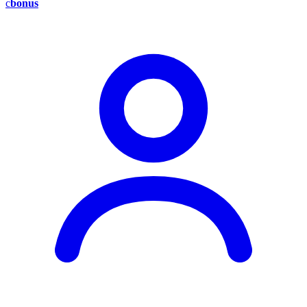
c
bonus