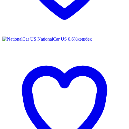
NationalCar US
0.6%
кэшбэк