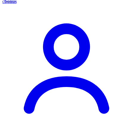
c
bonus