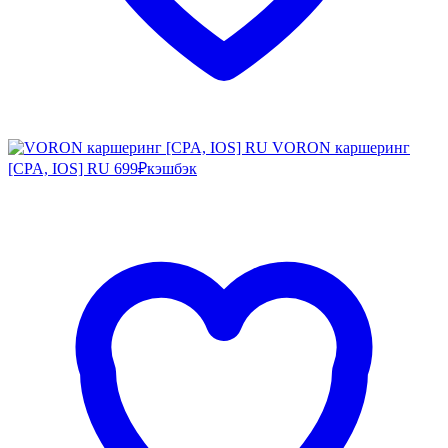
VORON каршеринг
[CPA, IOS] RU
699₽
кэшбэк