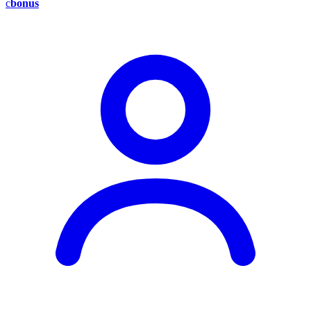
c
bonus