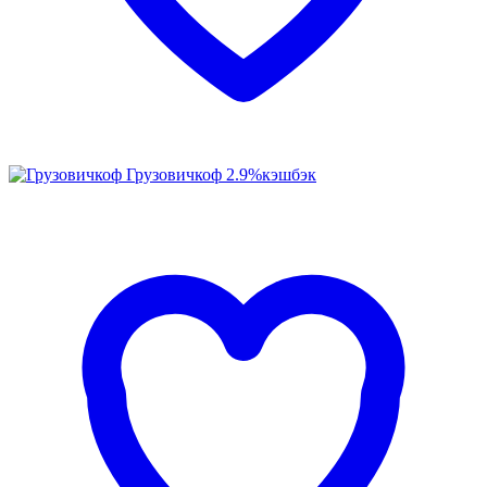
Грузовичкоф
2.9%
кэшбэк