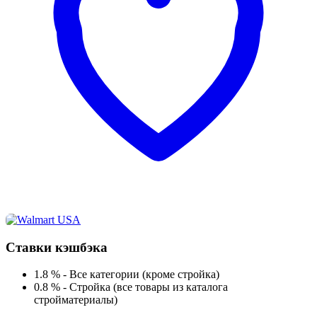
Ставки кэшбэка
1.8 %
-
Все категории (кроме стройка)
0.8 %
-
Стройка (все товары из каталога
стройматериалы)