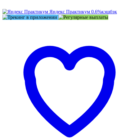
Яндекс Практикум
0.6%
кэшбэк