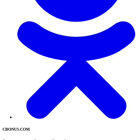
CBONUS.COM