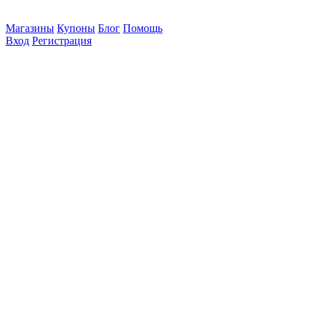
Магазины
Купоны
Блог
Помощь
Вход
Регистрация