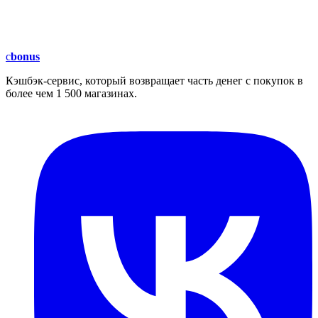
c
bonus
Кэшбэк-сервис, который возвращает часть денег с покупок в
более чем 1 500 магазинах.