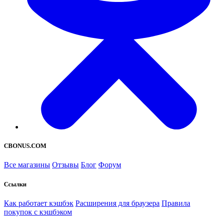
CBONUS.COM
Все магазины
Отзывы
Блог
Форум
Ссылки
Как работает кэшбэк
Расширения для браузера
Правила
покупок с кэшбэком