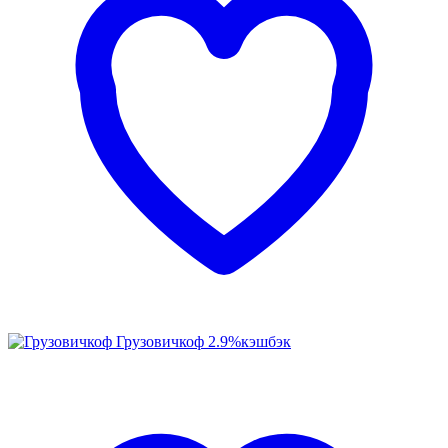
Грузовичкоф
2.9%
кэшбэк