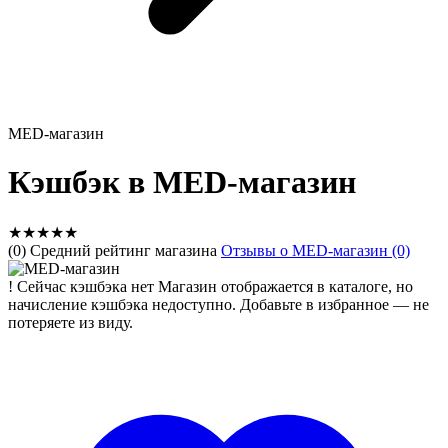
MED-магазин
Кэшбэк в MED-магазин
★
★
★
★
★
(0) Средний рейтинг магазина
Отзывы о MED-магазин (0)
!
Сейчас кэшбэка нет
Магазин отображается в каталоге, но
начисление кэшбэка недоступно. Добавьте в избранное — не
потеряете из виду.