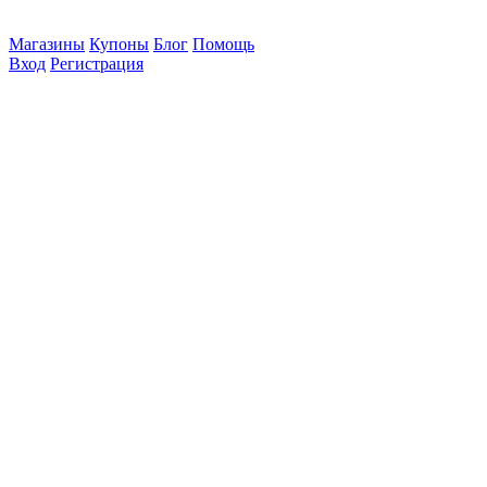
Магазины
Купоны
Блог
Помощь
Вход
Регистрация