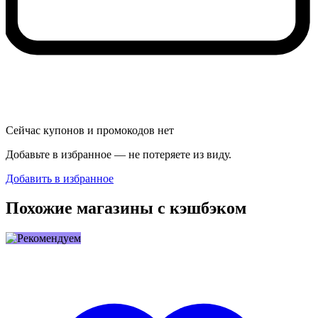
Сейчас купонов и промокодов нет
Добавьте в избранное — не потеряете из виду.
Добавить в избранное
Похожие магазины с кэшбэком