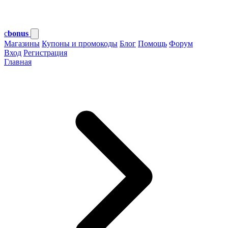
c
bonus
Магазины
Купоны и промокоды
Блог
Помощь
Форум
Вход
Регистрация
Главная