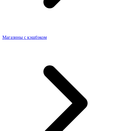
Магазины с кэшбэком