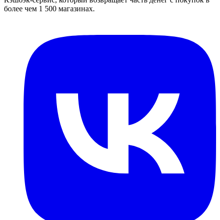
более чем 1 500 магазинах.