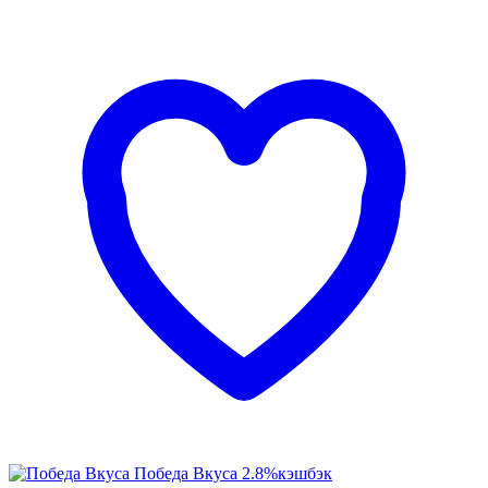
Победа Вкуса
2.8%
кэшбэк