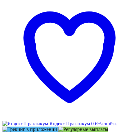
Яндекс Практикум
0.6%
кэшбэк