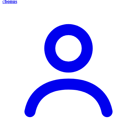
c
bonus