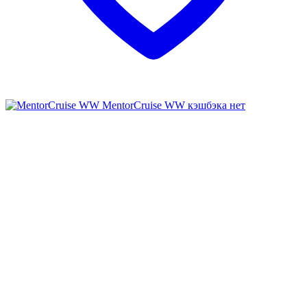
MentorCruise WW
кэшбэка нет