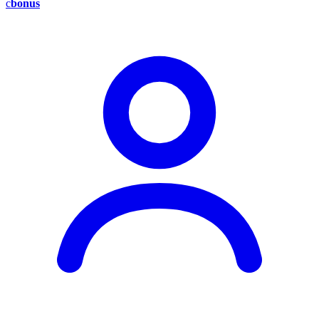
c
bonus