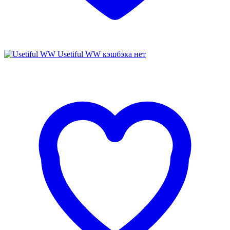
Usetiful WW
кэшбэка нет