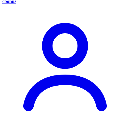
c
bonus