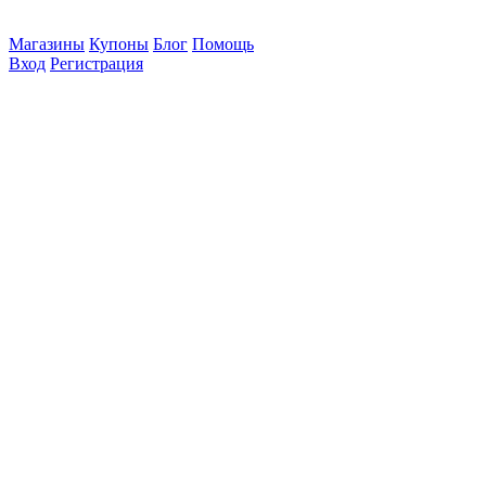
Магазины
Купоны
Блог
Помощь
Вход
Регистрация