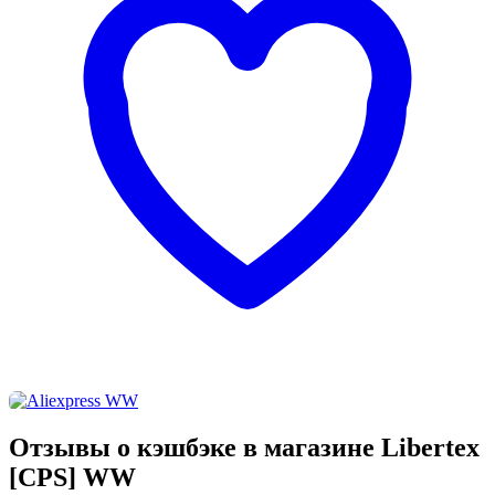
Отзывы о кэшбэке в магазине Libertex
[CPS] WW