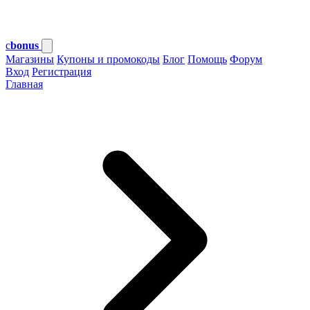
c
bonus
Магазины
Купоны и промокоды
Блог
Помощь
Форум
Вход
Регистрация
Главная