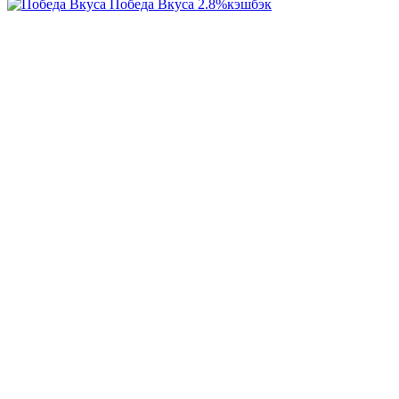
Победа Вкуса
2.8%
кэшбэк