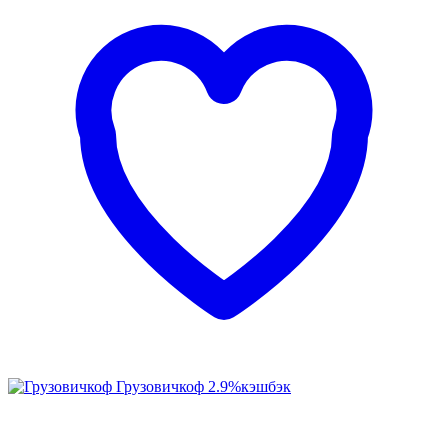
Грузовичкоф
2.9%
кэшбэк