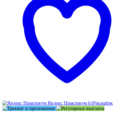
Яндекс Практикум
0.6%
кэшбэк