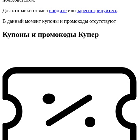
Для отправки отзыва
войдите
или
зарегистрируйтесь
.
В данный момент купоны и промокоды отсутствуют
Купоны и промокоды Купер