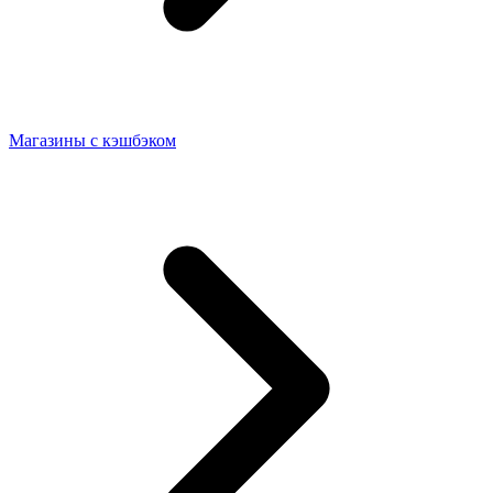
Магазины с кэшбэком