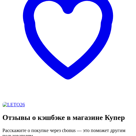
Отзывы о кэшбэке в магазине Купер
Расскажите о покупке через cbonus — это поможет другим
пользователям.