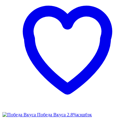
Победа Вкуса
2.8%
кэшбэк