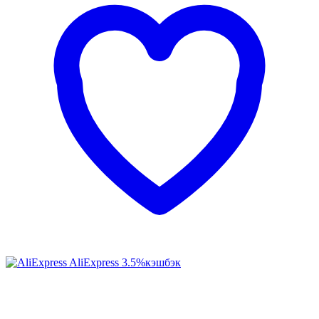
AliExpress
3.5%
кэшбэк