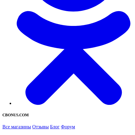
CBONUS.COM
Все магазины
Отзывы
Блог
Форум