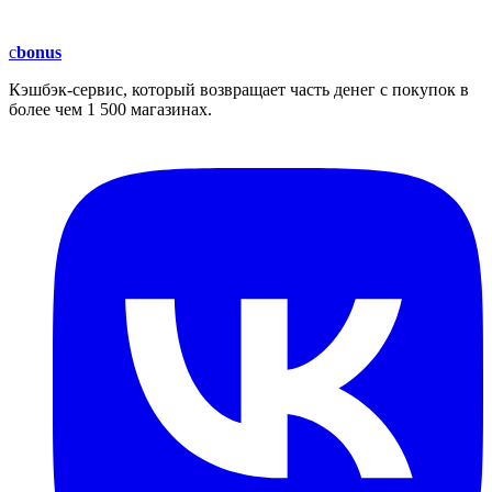
c
bonus
Кэшбэк-сервис, который возвращает часть денег с покупок в
более чем 1 500 магазинах.