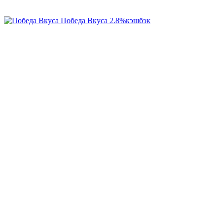
Победа Вкуса
2.8%
кэшбэк