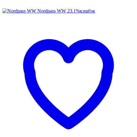
Nordpass WW
23.1%
кэшбэк