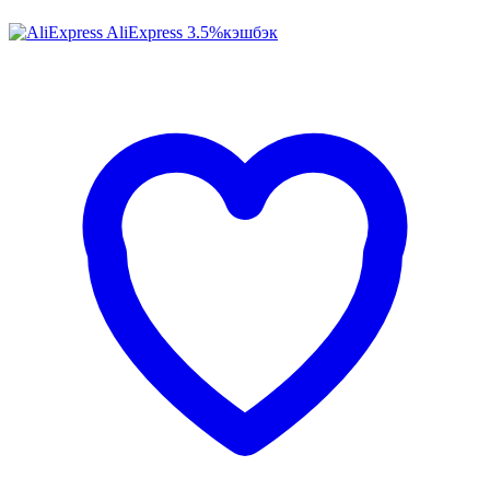
AliExpress
3.5%
кэшбэк