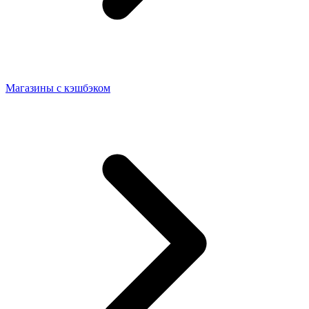
Магазины с кэшбэком