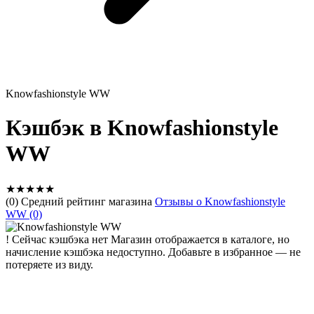
Knowfashionstyle WW
Кэшбэк в Knowfashionstyle
WW
★
★
★
★
★
(0) Средний рейтинг магазина
Отзывы о Knowfashionstyle
WW (0)
!
Сейчас кэшбэка нет
Магазин отображается в каталоге, но
начисление кэшбэка недоступно. Добавьте в избранное — не
потеряете из виду.