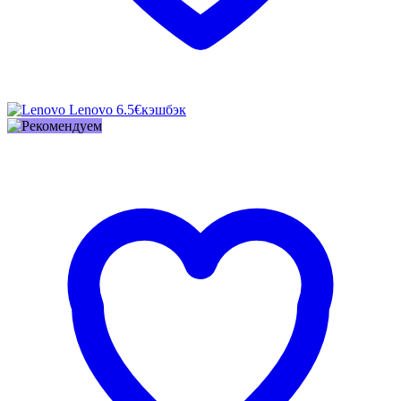
Lenovo
6.5€
кэшбэк