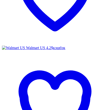
Walmart US
4.2$
кэшбэк