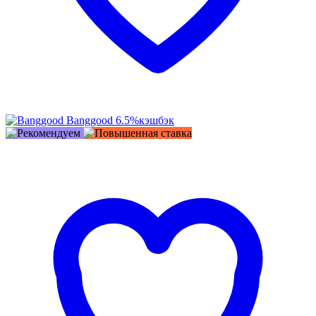
Banggood
6.5%
кэшбэк