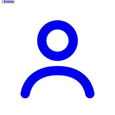
c
bonus