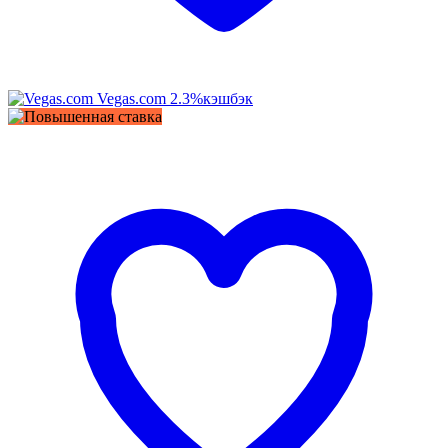
Vegas.com
2.3%
кэшбэк