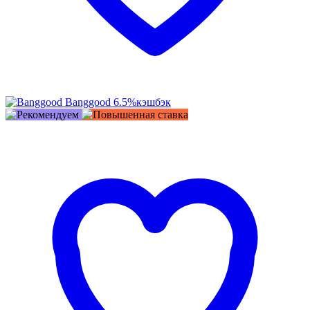
Banggood
6.5%
кэшбэк