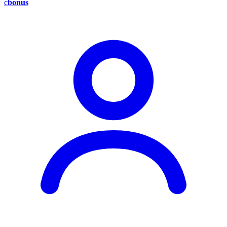
c
bonus