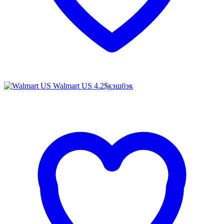
Walmart US
4.2$
кэшбэк