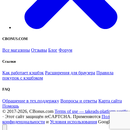
CBONUS.COM
Все магазины
Отзывы
Блог
Форум
Ссылки
Как работает кэшбэк
Расширения для браузера
Правила
покупок с кэшбэком
FAQ
Обращение в тех.поддержку
Вопросы и ответы
Карта сайта
Помощь
© 2017-2026, CBonus.com
Terms of use — takeads-platform-verify
· Этот сайт защищён reCAPTCHA. Применяются
Политика
конфиденциальности
и
Условия использования
Google.