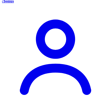
c
bonus