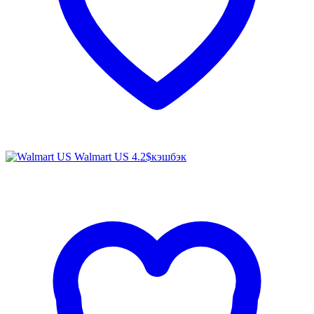
Walmart US
4.2$
кэшбэк