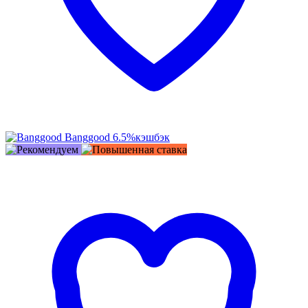
Banggood
6.5%
кэшбэк