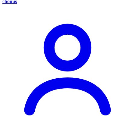
c
bonus