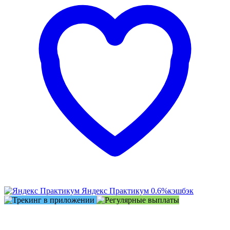
Яндекс Практикум
0.6%
кэшбэк