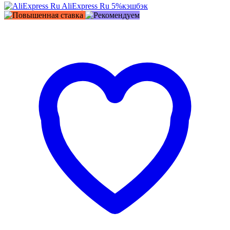
AliExpress Ru
5%
кэшбэк