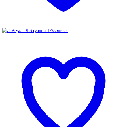
Л'Этуаль
2.1%
кэшбэк