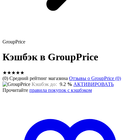
GroupPrice
Кэшбэк в GroupPrice
★
★
★
★
★
(0) Средний рейтинг магазина
Отзывы о GroupPrice (0)
Кэшбэк до:
9.2
%
АКТИВИРОВАТЬ
Прочитайте
правила покупок с кэшбэком