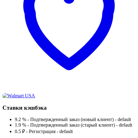
Ставки кэшбэка
9.2 %
-
Подтвержденный заказ (новый клиент) - default
1.9 %
-
Подтвержденный заказ (старый клиент) - default
0.5 ₽
-
Регистрация - default