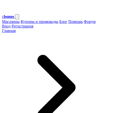
c
bonus
Магазины
Купоны и промокоды
Блог
Помощь
Форум
Вход
Регистрация
Главная