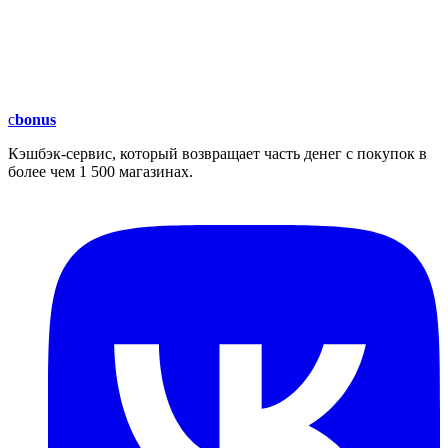
c
bonus
Кэшбэк-сервис, который возвращает часть денег с покупок в
более чем 1 500 магазинах.