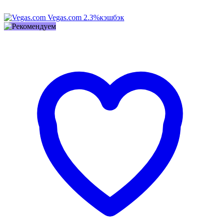
Vegas.com
2.3%
кэшбэк