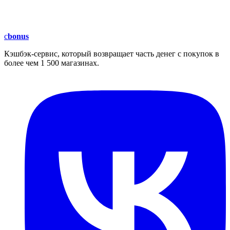
c
bonus
Кэшбэк-сервис, который возвращает часть денег с покупок в
более чем 1 500 магазинах.