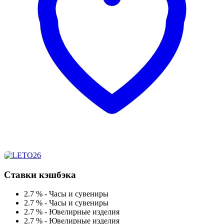
Ставки кэшбэка
2.7 %
-
Часы и сувениры
2.7 %
-
Часы и сувениры
2.7 %
-
Ювелирные изделия
2.7 %
-
Ювелирные изделия