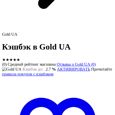
Gold UA
Кэшбэк в Gold UA
★
★
★
★
★
(0) Средний рейтинг магазина
Отзывы о Gold UA (0)
Кэшбэк до:
2.7
%
АКТИВИРОВАТЬ
Прочитайте
правила покупок с кэшбэком