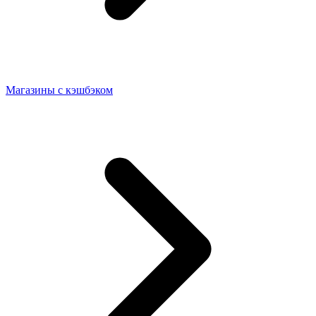
Магазины с кэшбэком