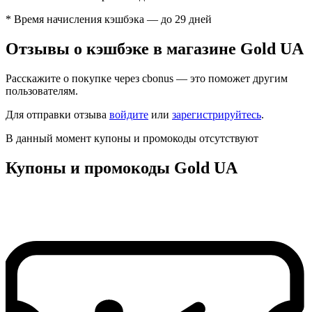
* Время начисления кэшбэка — до 29 дней
Отзывы о кэшбэке в магазине Gold UA
Расскажите о покупке через cbonus — это поможет другим
пользователям.
Для отправки отзыва
войдите
или
зарегистрируйтесь
.
В данный момент купоны и промокоды отсутствуют
Купоны и промокоды Gold UA