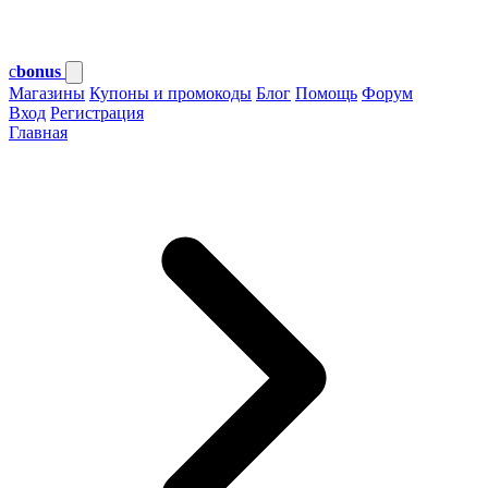
c
bonus
Магазины
Купоны и промокоды
Блог
Помощь
Форум
Вход
Регистрация
Главная