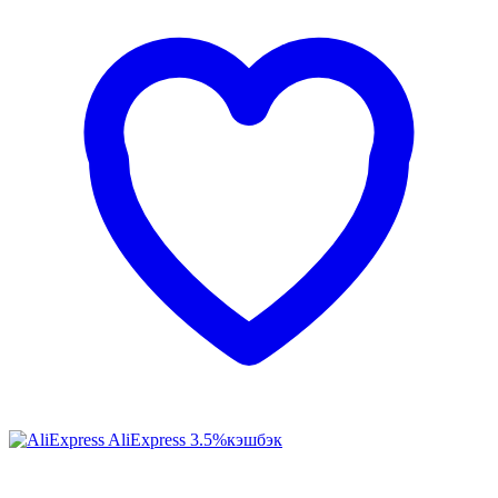
AliExpress
3.5%
кэшбэк