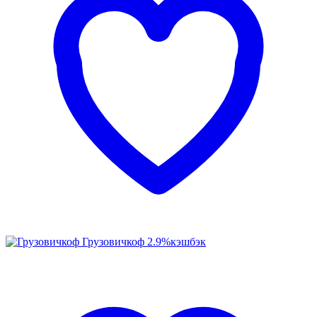
Грузовичкоф
2.9%
кэшбэк