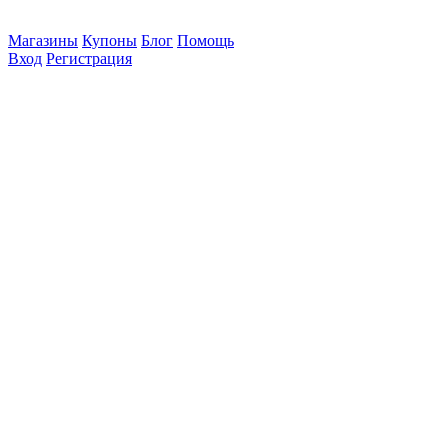
Магазины
Купоны
Блог
Помощь
Вход
Регистрация