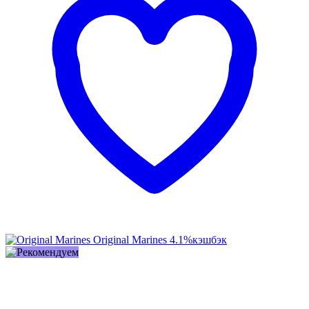
Original Marines
4.1%
кэшбэк