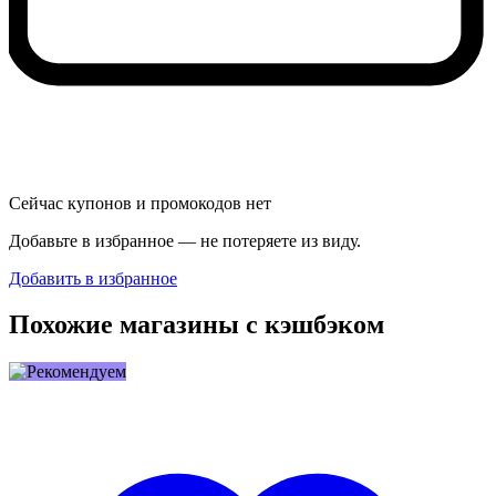
Сейчас купонов и промокодов нет
Добавьте в избранное — не потеряете из виду.
Добавить в избранное
Похожие магазины с кэшбэком