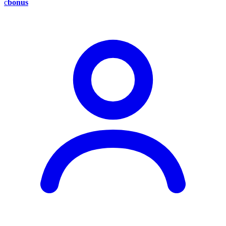
c
bonus