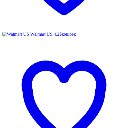
Walmart US
4.2$
кэшбэк