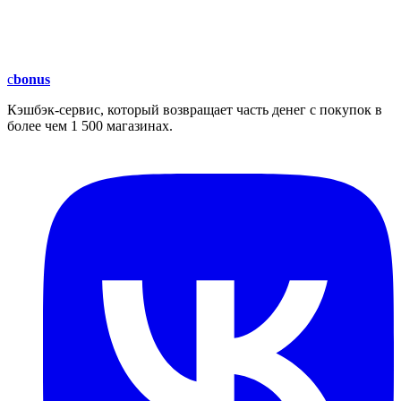
c
bonus
Кэшбэк-сервис, который возвращает часть денег с покупок в
более чем 1 500 магазинах.