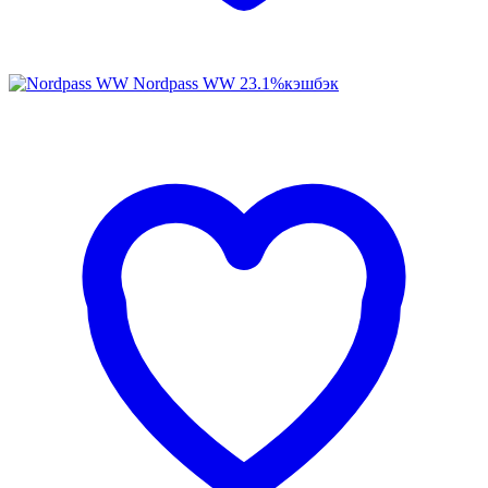
Nordpass WW
23.1%
кэшбэк