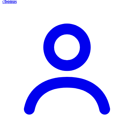
c
bonus