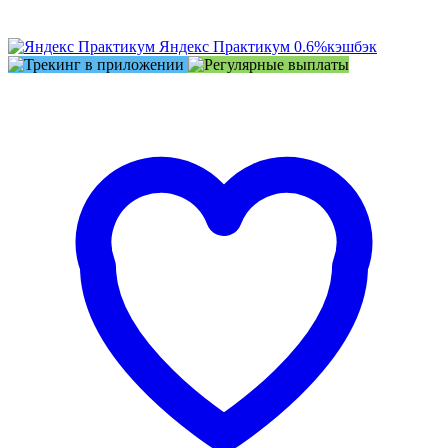
Яндекс Практикум
0.6%
кэшбэк