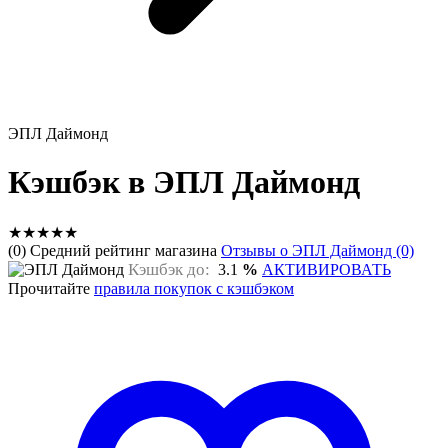
ЭПЛ Даймонд
Кэшбэк в ЭПЛ Даймонд
★
★
★
★
★
(0) Средний рейтинг магазина
Отзывы о ЭПЛ Даймонд (0)
Кэшбэк до:
3.1
%
АКТИВИРОВАТЬ
Прочитайте
правила покупок с кэшбэком