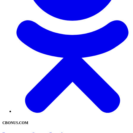
CBONUS.COM