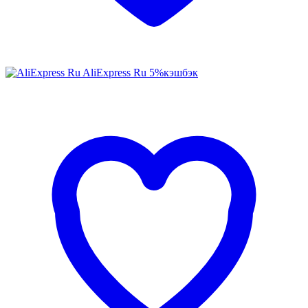
AliExpress Ru
5%
кэшбэк