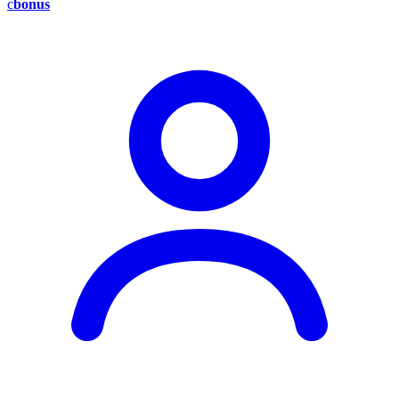
c
bonus