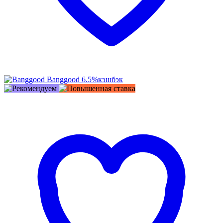
Banggood
6.5%
кэшбэк