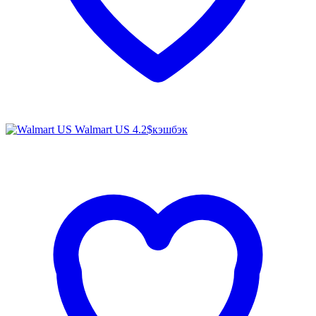
Walmart US
4.2$
кэшбэк