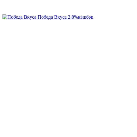
Победа Вкуса
2.8%
кэшбэк