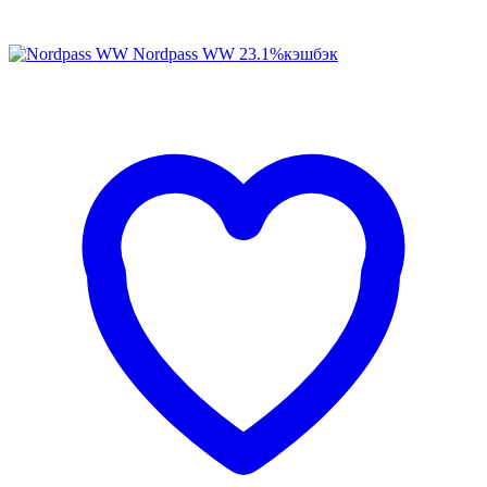
Nordpass WW
23.1%
кэшбэк