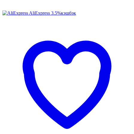
AliExpress
3.5%
кэшбэк