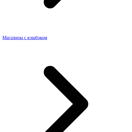
Магазины с кэшбэком